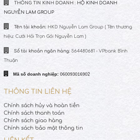
THÔNG TIN KINH DOANH :
HỘ KINH DOANH
NGUYỄN LAM GROUP
Tên tài khoản:
HKD Nguyễn Lam Group
( Tên thương
hiệu: Cưới Hỏi Trọn Gói Nguyễn Lam )
Số tài khoản ngân hàng:
564480681 - VPbank Bình
Thuận
Mã số doanh nghiệp:
06009301690
2
THÔNG TIN LIÊN HỆ
Chính sách hủy và hoàn tiền
Chính sách thanh toán
Chính sách giao hàng
Chính sách bảo mật thông tin