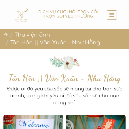
DỊCH VỤ CƯỚI HỎI TRỌN GÓI
TRỌN GÓI YÊU THƯƠNG
Thư viện ảnh
Tân Hôn || Văn Xuân - Như Hằng
Tân Hôn || Văn Xuân - Như Hằng
Được ai đó yêu sâu sắc sẽ mang lại cho bạn sức
mạnh, trong khi yêu ai đó sâu sắc sẽ cho bạn
dũng khí.