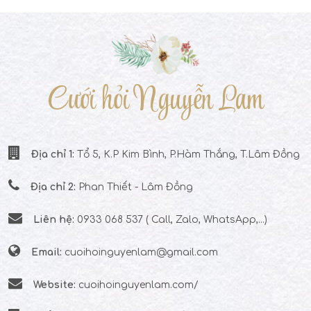
Cưới hỏi Nguyễn Lam
Địa chỉ 1:
Tổ 5, K.P Kim Bình, P.Hàm Thắng, T.Lâm Đồng
Địa chỉ 2:
Phan Thiết - Lâm Đồng
Liên hệ:
0933 068 537 ( Call, Zalo, WhatsApp,...)
Email:
cuoihoinguyenlam@gmail.com
Website:
cuoihoinguyenlam.com/