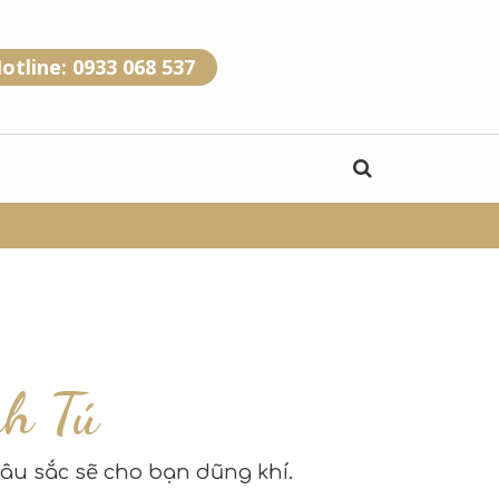
otline: 0933 068 537
h Tú
sâu sắc sẽ cho bạn dũng khí.