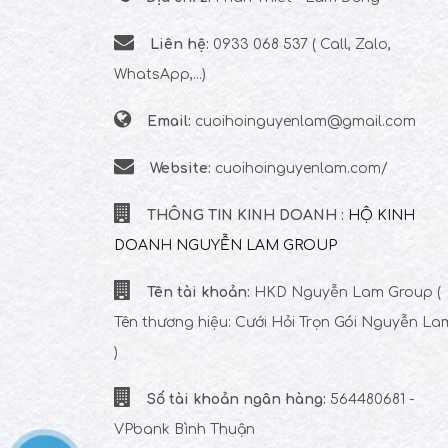
Liên hệ:
0933 068 537 ( Call, Zalo,
WhatsApp,...)
Email:
cuoihoinguyenlam@gmail.com
Website:
cuoihoinguyenlam.com/
THÔNG TIN KINH DOANH :
HỘ KINH
DOANH NGUYỄN LAM GROUP
Tên tài khoản:
HKD Nguyễn Lam Group
(
Tên thương hiệu: Cưới Hỏi Trọn Gói Nguyễn La
)
Số tài khoản ngân hàng:
564480681 -
VPbank Bình Thuận