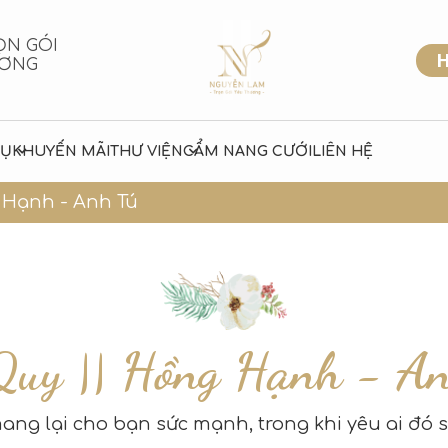
ỌN GÓI
H
ƯƠNG
VỤ
KHUYẾN MÃI
THƯ VIỆN
CẨM NANG CƯỚI
LIÊN HỆ
 Hạnh - Anh Tú
Quy || Hồng Hạnh - An
ang lại cho bạn sức mạnh, trong khi yêu ai đó 