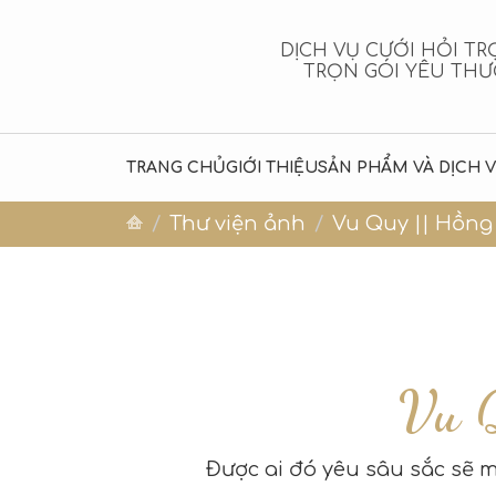
DỊCH VỤ CƯỚI HỎI TR
TRỌN GÓI YÊU TH
TRANG CHỦ
GIỚI THIỆU
SẢN PHẨM VÀ DỊCH 
Thư viện ảnh
Vu Quy || Hồng
Vu 
Được ai đó yêu sâu sắc sẽ m