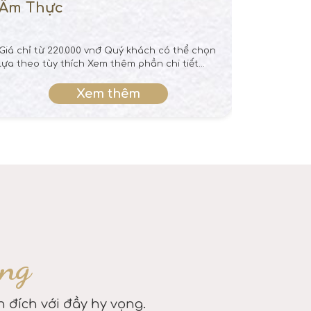
Ẩm Thực
Âm Th
Giá chỉ từ 220.000 vnđ Quý khách có thể chọn
Cho thuê 
lựa theo tùy thích Xem thêm phần chi tiết...
trong nhữ
chức sự k
quan tâm.
Xem thêm
àng
 đích với đầy hy vọng.