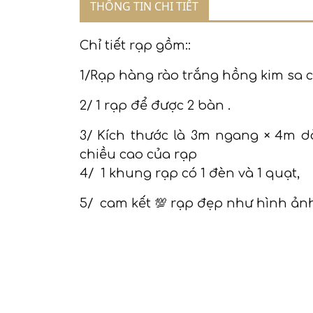
THÔNG TIN CHI TIẾT
Chỉ tiết rạp gồm::
1/Rạp hàng rào trắng hồng kim sa 
2/ 1 rạp để được 2 bàn .
3/ Kích thước là 3m ngang × 4m dà
chiều cao của rạp
4/ 1 khung rạp có 1 đèn và 1 quạt,
5/ cam kết 💯 rạp đẹp như hình ản