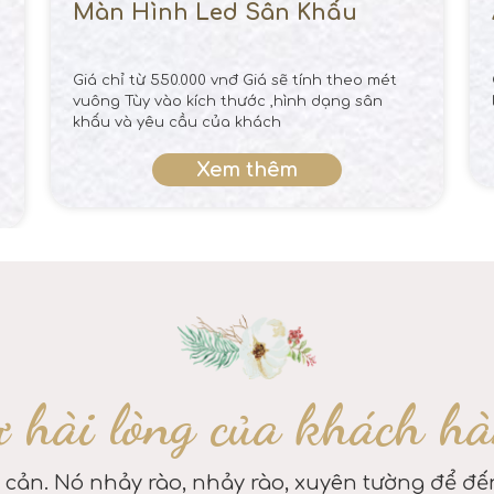
Màn Hình Led Sân Khấu
Giá chỉ từ 550.000 vnđ Giá sẽ tính theo mét
vuông Tùy vào kích thước ,hình dạng sân
khấu và yêu cầu của khách
Xem thêm
 hài lòng của khách h
 cản. Nó nhảy rào, nhảy rào, xuyên tường để đến