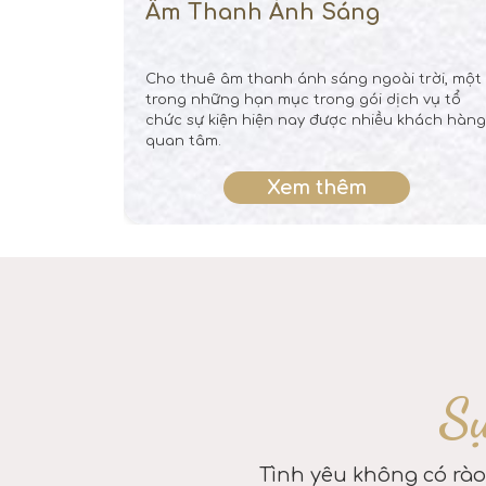
Âm Thanh Ánh Sáng
ó thể chọn
Cho thuê âm thanh ánh sáng ngoài trời, một
ần chi tiết...
trong những hạn mục trong gói dịch vụ tổ
chức sự kiện hiện nay được nhiều khách hàng
quan tâm.
Xem thêm
Sự
Tình yêu không có rào