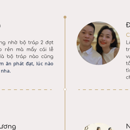
h
Đ
C
g nhờ bộ tráp 2 đợt
L
p rẻn mà mấy cái lễ
t
 Mà bộ tráp nào cũng
v
m ăn phát đạt, lúc nào
t
 nha.
t
c
Hương
N