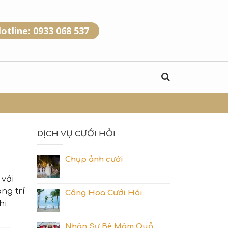
otline: 0933 068 537
DỊCH VỤ CƯỚI HỎI
Chụp ảnh cưới
 với
ang trí
Cổng Hoa Cưới Hỏi
hi
Nhân Sự Bê Mâm Quả