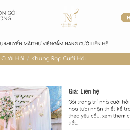
ỌN GÓI
H
ƯƠNG
VỤ
KHUYẾN MÃI
THƯ VIỆN
CẨM NANG CƯỚI
LIÊN HỆ
Cưới Hỏi
Khung Rạp Cưới Hỏi
Giá:
Liên hệ
Gói trang trí nhà cưới hỏi
hoa tươi nhận thiết kế tr
theo yêu cầu, xem thêm c
tiết…