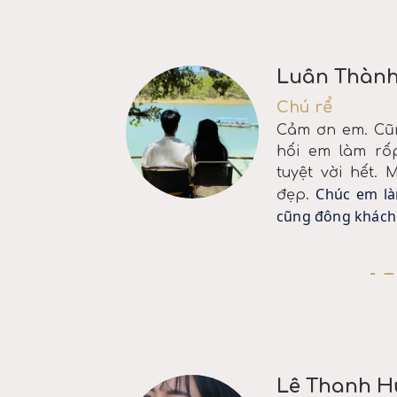
Luân Thàn
Chú rể
Cảm ơn em. Cũn
hối em làm rố
tuyệt vời hết.
Chúc em là
đẹp.
cũng đông khách
Lê Thanh 