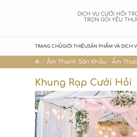
DỊCH VỤ CƯỚI HỎI TR
TRỌN GÓI YÊU TH
TRANG CHỦ
GIỚI THIỆU
SẢN PHẨM VÀ DỊCH 
Âm Thanh Sân Khấu - Ẩm Thực 
Khung Rạp Cưới Hỏi