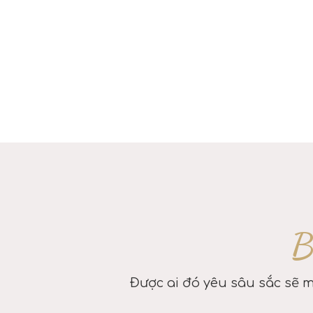
B
Được ai đó yêu sâu sắc sẽ m