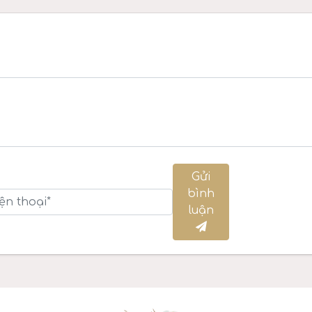
Gửi
bình
luận