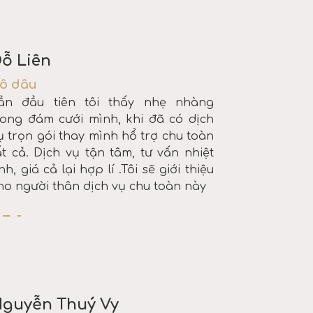
ỗ Liên
ô dâu
ần đầu tiên tôi thấy nhẹ nhàng
rong đám cưới mình, khi đã có dịch
ụ trọn gói thay mình hổ trợ chu toàn
ất cả. Dịch vụ tận tâm, tư vấn nhiệt
ình, giá cả lại hợp lí .Tôi sẽ giới thiệu
ho người thân dịch vụ chu toàn này
guyễn Thuý Vy