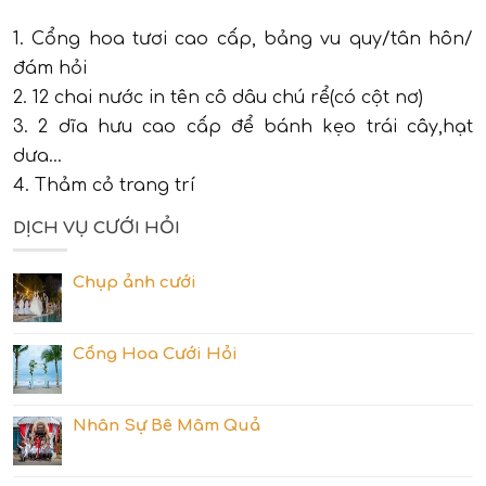
1. Cổng hoa tươi cao cấp, bảng vu quy/tân hôn/
đám hỏi
2. 12 chai nước in tên cô dâu chú rể(có cột nơ)
3. 2 dĩa hưu cao cấp để bánh kẹo trái cây,hạt
dưa...
4. Thảm cỏ trang trí
DỊCH VỤ CƯỚI HỎI
Chụp ảnh cưới
Cổng Hoa Cưới Hỏi
Nhân Sự Bê Mâm Quả