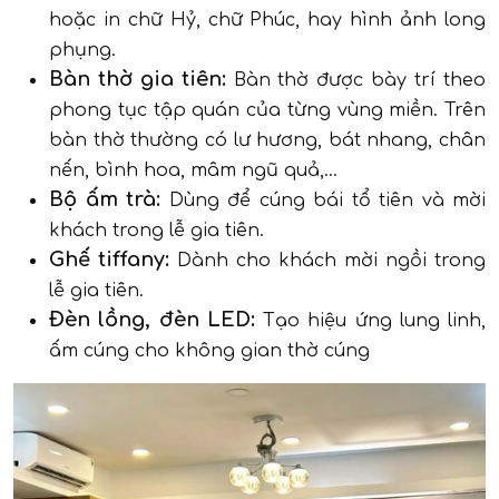
hoặc in chữ Hỷ, chữ Phúc, hay hình ảnh long
phụng.
Bàn thờ gia tiên:
Bàn thờ được bày trí theo
phong tục tập quán của từng vùng miền. Trên
bàn thờ thường có lư hương, bát nhang, chân
nến, bình hoa, mâm ngũ quả,...
Bộ ấm trà:
Dùng để cúng bái tổ tiên và mời
khách trong lễ gia tiên.
Ghế tiffany:
Dành cho khách mời ngồi trong
lễ gia tiên.
Đèn lồng, đèn LED:
Tạo hiệu ứng lung linh,
ấm cúng cho không gian thờ cúng