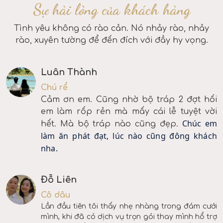
Sự hài lòng của khách hàng
Tình yêu không có rào cản. Nó nhảy rào, nhảy
rào, xuyên tường để đến đích với đầy hy vọng.
Luân Thành
Chú rể
Cảm ơn em. Cũng nhờ bộ tráp 2 đợt hối
em làm rốp rẻn mà mấy cái lễ tuyệt vời
Chúc em
hết. Mà bộ tráp nào cũng đẹp.
làm ăn phát đạt, lúc nào cũng đông khách
nha.
Đỗ Liên
Cô dâu
Lần đầu tiên tôi thấy nhẹ nhàng trong đám cưới
mình, khi đã có dịch vụ trọn gói thay mình hổ trợ