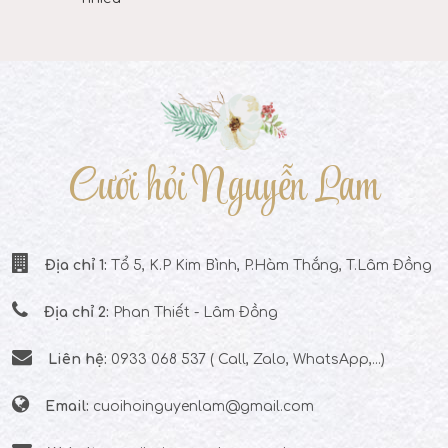
Cưới hỏi Nguyễn Lam
Địa chỉ 1:
Tổ 5, K.P Kim Bình, P.Hàm Thắng, T.Lâm Đồng
Địa chỉ 2:
Phan Thiết - Lâm Đồng
Liên hệ:
0933 068 537 ( Call, Zalo, WhatsApp,...)
Email:
cuoihoinguyenlam@gmail.com