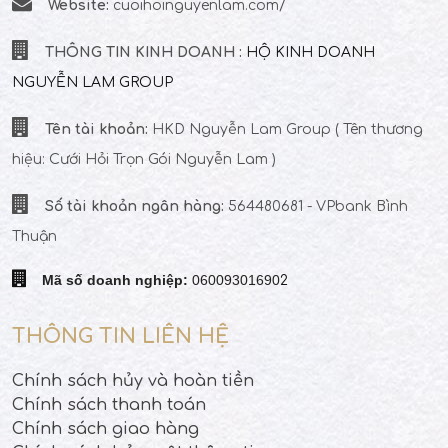
Website:
cuoihoinguyenlam.com/
THÔNG TIN KINH DOANH :
HỘ KINH DOANH
NGUYỄN LAM GROUP
Tên tài khoản:
HKD Nguyễn Lam Group
( Tên thương
hiệu: Cưới Hỏi Trọn Gói Nguyễn Lam )
Số tài khoản ngân hàng:
564480681 - VPbank Bình
Thuận
Mã số doanh nghiệp:
06009301690
2
THÔNG TIN LIÊN HỆ
Chính sách hủy và hoàn tiền
Chính sách thanh toán
Chính sách giao hàng