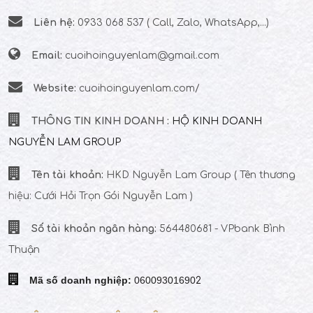
Liên hệ:
0933 068 537 ( Call, Zalo, WhatsApp,...)
Email:
cuoihoinguyenlam@gmail.com
Website:
cuoihoinguyenlam.com/
THÔNG TIN KINH DOANH :
HỘ KINH DOANH
NGUYỄN LAM GROUP
Tên tài khoản:
HKD Nguyễn Lam Group
( Tên thương
hiệu: Cưới Hỏi Trọn Gói Nguyễn Lam )
Số tài khoản ngân hàng:
564480681 - VPbank Bình
Thuận
Mã số doanh nghiệp:
06009301690
2