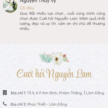
Nguyễn Thuý Vy
Cô dâu
Qua Rất nhiều lựa chọn , cuối cùng mình cũng
chọn được Cưới hỏi Nguyễn Lam. Mâm quả chất
lượng, đẹp và uy tín. cảm ơn chị chủ dễ thương
nhiều
Cưới hỏi Nguyễn Lam
Địa chỉ 1:
Tổ 5, K.P Kim Bình, P.Hàm Thắng, T.Lâm Đồng
Địa chỉ 2:
Phan Thiết - Lâm Đồng