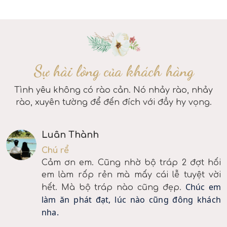
Sự hài lòng của khách hàng
Tình yêu không có rào cản. Nó nhảy rào, nhảy
rào, xuyên tường để đến đích với đầy hy vọng.
Luân Thành
Chú rể
Cảm ơn em. Cũng nhờ bộ tráp 2 đợt hối
em làm rốp rẻn mà mấy cái lễ tuyệt vời
Chúc em
hết. Mà bộ tráp nào cũng đẹp.
làm ăn phát đạt, lúc nào cũng đông khách
nha.