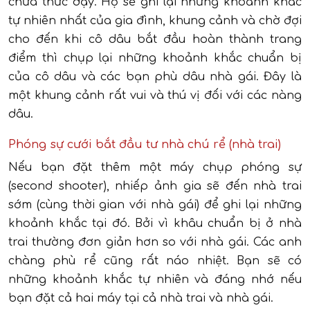
chưa thức dậy. Họ sẽ ghi lại những khoảnh khắc
tự nhiên nhất của gia đình, khung cảnh và chờ đợi
cho đến khi cô dâu bắt đầu hoàn thành trang
điểm thì chụp lại những khoảnh khắc chuẩn bị
của cô dâu và các bạn phù dâu nhà gái. Đây là
một khung cảnh rất vui và thú vị đối với các nàng
dâu.
Phóng sự cưới bắt đầu tư nhà chú rể (nhà trai)
Nếu bạn đặt thêm một máy chụp phóng sự
(second shooter), nhiếp ảnh gia sẽ đến nhà trai
sớm (cùng thời gian với nhà gái) để ghi lại những
khoảnh khắc tại đó. Bởi vì khâu chuẩn bị ở nhà
trai thường đơn giản hơn so với nhà gái. Các anh
chàng phù rể cũng rất náo nhiệt. Bạn sẽ có
những khoảnh khắc tự nhiên và đáng nhớ nếu
bạn đặt cả hai máy tại cả nhà trai và nhà gái.