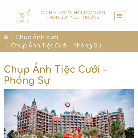
DỊCH VỤ CƯỚI HỎI TRỌN GÓI
TRỌN GÓI YÊU THƯƠNG
Chụp ảnh cưới
Chụp Ảnh Tiệc Cưới - Phóng Sự
Chụp Ảnh Tiệc Cưới -
Phóng Sự