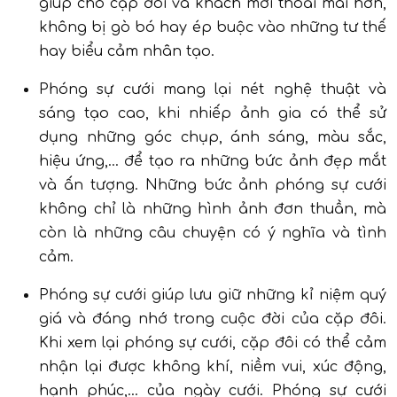
giúp cho cặp đôi và khách mời thoải mái hơn,
không bị gò bó hay ép buộc vào những tư thế
hay biểu cảm nhân tạo.
Phóng sự cưới mang lại nét nghệ thuật và
sáng tạo cao, khi nhiếp ảnh gia có thể sử
dụng những góc chụp, ánh sáng, màu sắc,
hiệu ứng,… để tạo ra những bức ảnh đẹp mắt
và ấn tượng. Những bức ảnh phóng sự cưới
không chỉ là những hình ảnh đơn thuần, mà
còn là những câu chuyện có ý nghĩa và tình
cảm.
Phóng sự cưới giúp lưu giữ những kỉ niệm quý
giá và đáng nhớ trong cuộc đời của cặp đôi.
Khi xem lại phóng sự cưới, cặp đôi có thể cảm
nhận lại được không khí, niềm vui, xúc động,
hạnh phúc,… của ngày cưới. Phóng sự cưới