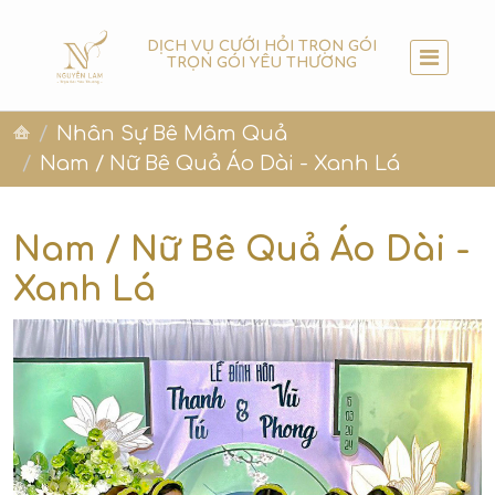
DỊCH VỤ CƯỚI HỎI TRỌN GÓI
TRỌN GÓI YÊU THƯƠNG
Nhân Sự Bê Mâm Quả
Nam / Nữ Bê Quả Áo Dài - Xanh Lá
Nam / Nữ Bê Quả Áo Dài -
Xanh Lá