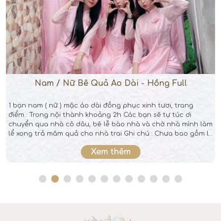
Nam / Nữ Bê Quả Áo Dài - Hồng Full
1 bạn nam ( nữ ) mặc áo dài đồng phục xinh tươi, trang
điểm.. Trong nội thành khoảng 2h Các bạn sẽ tự túc di
chuyển qua nhà cô dâu, bê lễ bào nhà và chờ nhà mình làm
lể xong trả mâm quả cho nhà trai Ghi chú : Chưa bao gồm lì
xì trả duyên
Xem thêm