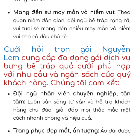
Mang đến sự may mắn và niềm vui:
Theo
quan niệm dân gian, đội ngũ bê tráp rạng rỡ,
vui tươi sẽ mang đến nhiều may mắn và niềm
vui cho cô dâu chú rễ.
Cưới hỏi trọn gói Nguyễn
Lam
cung cấp đa dạng gói dịch vụ
bưng bê tráp quả cưới phù hợp
với nhu cầu và ngân sách của quý
khách hàng. Chúng tôi cam kết:
Đội ngũ nhân viên chuyên nghiệp, tận
tâm:
Luôn sẵn sàng tư vấn và hỗ trợ khách
hàng chu đáo, giải đáp mọi thắc mắc một
cách nhanh chóng và hiệu quả.
Trang phục đẹp mắt, ấn tượng:
Áo dài được