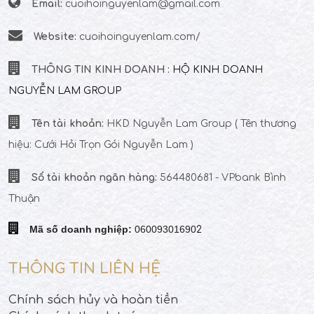
Email:
cuoihoinguyenlam@gmail.com
Website:
cuoihoinguyenlam.com/
THÔNG TIN KINH DOANH :
HỘ KINH DOANH
NGUYỄN LAM GROUP
Tên tài khoản:
HKD Nguyễn Lam Group
( Tên thương
hiệu: Cưới Hỏi Trọn Gói Nguyễn Lam )
Số tài khoản ngân hàng:
564480681 - VPbank Bình
Thuận
Mã số doanh nghiệp:
06009301690
2
THÔNG TIN LIÊN HỆ
Chính sách hủy và hoàn tiền