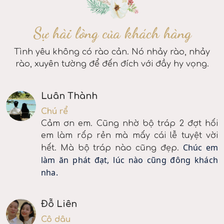
Sự hài lòng của khách hàng
Tình yêu không có rào cản. Nó nhảy rào, nhảy
rào, xuyên tường để đến đích với đầy hy vọng.
Luân Thành
Chú rể
Cảm ơn em. Cũng nhờ bộ tráp 2 đợt hối
em làm rốp rẻn mà mấy cái lễ tuyệt vời
Chúc em
hết. Mà bộ tráp nào cũng đẹp.
làm ăn phát đạt, lúc nào cũng đông khách
nha.
Đỗ Liên
Cô dâu