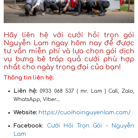
Hãy liên hệ với cưới hỏi trọn gói
Nguyễn Lam ngay hôm nay để được
tư vấn miễn phí và lựa chọn gói dịch
vụ bưng bê tráp quả cưới phù hợp
nhất cho ngày trọng đại của bạn!
Thông tin liên hệ:
Liên hệ:
0933 068 537 ( mr. Lam ) Call, Zalo,
WhatsApp, Viber...
Website:
https://cuoihoinguyenlam.com/
Facebook
Cưới Hỏi Trọn Gói - Nguyễn
:
Lam