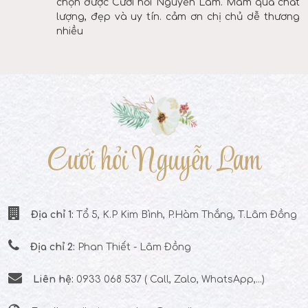
chọn được Cưới hỏi Nguyễn Lam. Mâm quả chất
lượng, đẹp và uy tín. cảm ơn chị chủ dễ thương
nhiều
Cưới hỏi Nguyễn Lam
Địa chỉ 1:
Tổ 5, K.P Kim Bình, P.Hàm Thắng, T.Lâm Đồng
Địa chỉ 2:
Phan Thiết - Lâm Đồng
Liên hệ:
0933 068 537 ( Call, Zalo, WhatsApp,...)