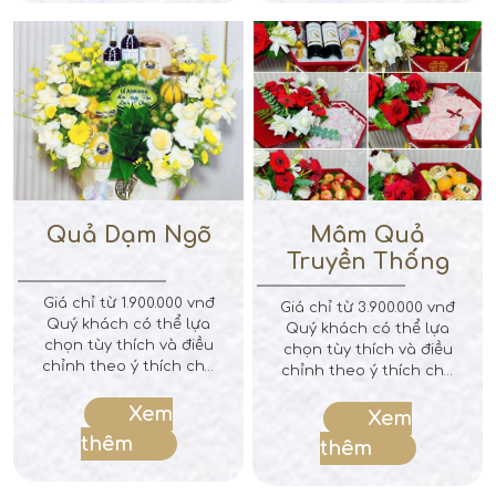
bạn là những trải
nghiệm về một dịch vụ
cưới tốt nhất hiện nay.
Quả Dạm Ngõ
Mâm Quả
Truyền Thống
Giá chỉ từ 1.900.000 vnđ
Giá chỉ từ 3.900.000 vnđ
Quý khách có thể lựa
Quý khách có thể lựa
chọn tùy thích và điều
chọn tùy thích và điều
chỉnh theo ý thích cho
chỉnh theo ý thích cho
mâm quả.
mâm quả: 1. Trà + rượu
Xem
2. Phụng trên trầu cau
Xem
3. Bánh cốm 4. Bánh
thêm
thêm
phu thê 5. Bánh bía 6.
Bánh kem 7. Bánh