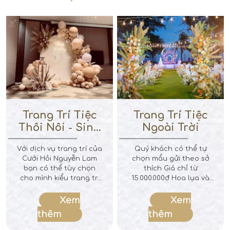
Trang Trí Tiệc
Trang Trí Tiệc
Thôi Nôi - Sinh
Ngoài Trời
Nhật
Với dịch vụ trang trí của
Quý khách có thể tự
Cưới Hỏi Nguyễn Lam
chọn mẩu gửi theo sở
bạn có thể tùy chọn
thích Giá chỉ từ
cho mình kiểu trang trí
15.000.000đ Hoa lụa và
nhà yêu thích nhất,
hoa tươi theo yêu cầu
chúng tôi không ngại
của quý khách .
Xem
Xem
sáng tạo để làm nên
thêm
thêm
một đám cưới đẹp, mà
chúng tôi còn trao cho