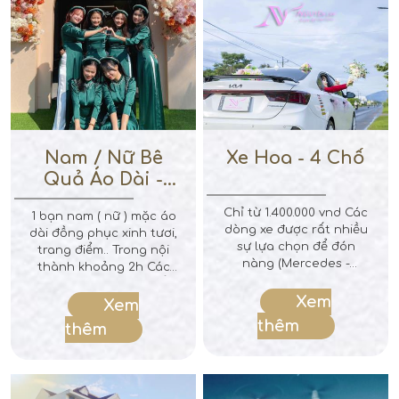
Nam / Nữ Bê
Xe Hoa - 4 Chổ
Quả Áo Dài -
Xanh Lá Đậm
Chỉ từ 1.400.000 vnd Các
1 bạn nam ( nữ ) mặc áo
dòng xe được rất nhiều
dài đồng phục xinh tươi,
sự lựa chọn để đón
trang điểm.. Trong nội
nàng (Mercedes -
thành khoảng 2h Các
Elantra - Civic - Mazda 3
bạn sẽ tự túc di chuyển
- City - Accent - Kia K3 -
Xem
qua nhà cô dâu, bê lễ
Xem
MG5 - Creta ...) Giá thuê
bào nhà và chờ nhà
thêm
thêm
trong 4h nội thành Đã
mình làm lể xong trả
bao gồm hoa lụa trang
mâm quả cho nhà trai
trí Lộ trình tỉnh vui lòng
Ghi chú : Chưa bao gồm
liên hệ để được giá tốt
lì xì trả duyên