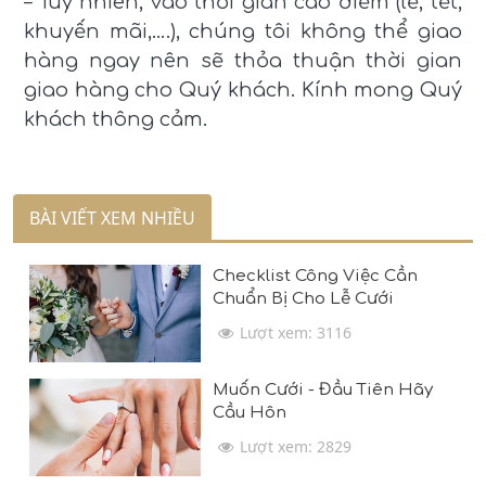
– Tuy nhiên, vào thời gian cao điểm (lễ, tết,
khuyến mãi,….), chúng tôi không thể giao
hàng ngay nên sẽ thỏa thuận thời gian
giao hàng cho Quý khách. Kính mong Quý
khách thông cảm.
BÀI VIẾT XEM NHIỀU
Checklist Công Việc Cần
Chuẩn Bị Cho Lễ Cưới
Lượt xem: 3116
Muốn Cưới - Đầu Tiên Hãy
Cầu Hôn
Lượt xem: 2829