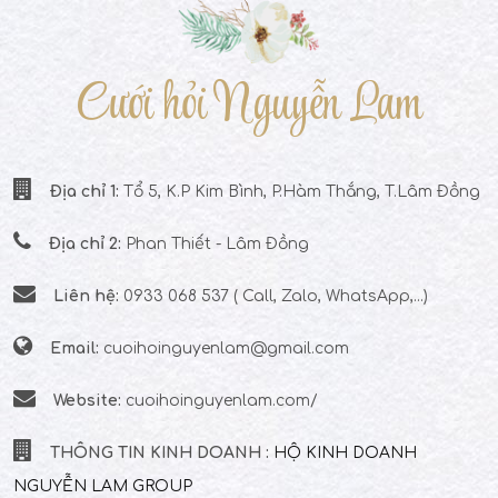
hệ để được giá tốt nhất
Cưới hỏi Nguyễn Lam
Địa chỉ 1:
Tổ 5, K.P Kim Bình, P.Hàm Thắng, T.Lâm Đồng
Địa chỉ 2:
Phan Thiết - Lâm Đồng
Liên hệ:
0933 068 537 ( Call, Zalo, WhatsApp,...)
Email:
cuoihoinguyenlam@gmail.com
Website:
cuoihoinguyenlam.com/
THÔNG TIN KINH DOANH :
HỘ KINH DOANH
NGUYỄN LAM GROUP