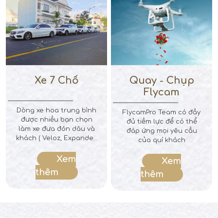
nhất
Xe 7 Chổ
Quay - Chụp
Flycam
Dòng xe hoa trung bình
FlycamPro Team có đầy
được nhiều bạn chọn
đủ tiềm lực để có thể
làm xe đưa đón dâu và
đáp ứng mọi yêu cầu
khách ( Veloz, Expander,
của quí khách
Karen, ...) Với ưu thế
rộng rãi thoải mái đánh
Xem
Xem
bay cảm giác say xe của
thêm
thêm
bạn Giá thuê theo lộ
trình rước dâu 4h trong
nội thành Đã bao gồm
hoa lụa trang trí Lộ
trình tỉnh vui lòng liên