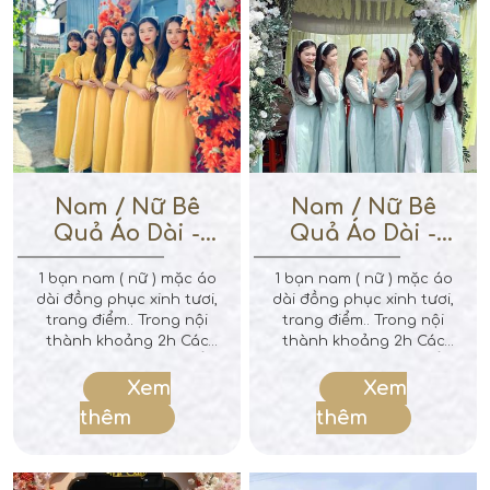
lì xì trả duyên
lì xì trả duyên
Nam / Nữ Bê
Nam / Nữ Bê
Quả Áo Dài -
Quả Áo Dài -
Vàng Full
Xanh Min
1 bạn nam ( nữ ) mặc áo
1 bạn nam ( nữ ) mặc áo
dài đồng phục xinh tươi,
dài đồng phục xinh tươi,
trang điểm.. Trong nội
trang điểm.. Trong nội
thành khoảng 2h Các
thành khoảng 2h Các
bạn sẽ tự túc di chuyển
bạn sẽ tự túc di chuyển
qua nhà cô dâu, bê lễ
qua nhà cô dâu, bê lễ
Xem
Xem
bào nhà và chờ nhà
bào nhà và chờ nhà
thêm
thêm
mình làm lể xong trả
mình làm lể xong trả
mâm quả cho nhà trai
mâm quả cho nhà trai
Ghi chú : Chưa bao gồm
Ghi chú : Chưa bao gồm
lì xì trả duyên
lì xì trả duyên