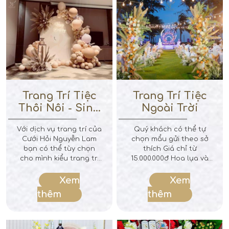
Trang Trí Tiệc
Trang Trí Tiệc
Thôi Nôi - Sinh
Ngoài Trời
Nhật
Với dịch vụ trang trí của
Quý khách có thể tự
Cưới Hỏi Nguyễn Lam
chọn mẩu gửi theo sở
bạn có thể tùy chọn
thích Giá chỉ từ
cho mình kiểu trang trí
15.000.000đ Hoa lụa và
nhà yêu thích nhất,
hoa tươi theo yêu cầu
chúng tôi không ngại
của quý khách .
Xem
Xem
sáng tạo để làm nên
thêm
thêm
một đám cưới đẹp, mà
chúng tôi còn trao cho
bạn là những trải
nghiệm về một dịch vụ