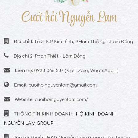
Cưới hỏi Nguyễn Lam
Địa chỉ 1:
Tổ 5, K.P Kim Bình, P.Hàm Thắng, T.Lâm Đồng
Địa chỉ 2:
Phan Thiết - Lâm Đồng
Liên hệ:
0933 068 537 ( Call, Zalo, WhatsApp,...)
Email:
cuoihoinguyenlam@gmail.com
Website:
cuoihoinguyenlam.com/
THÔNG TIN KINH DOANH :
HỘ KINH DOANH
NGUYỄN LAM GROUP
Tên tài khoản:
HKD Nguyễn Lam Group
( Tên thương