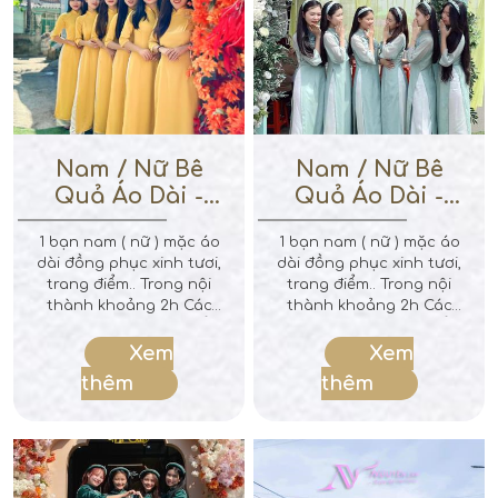
Nam / Nữ Bê
Nam / Nữ Bê
Quả Áo Dài -
Quả Áo Dài -
Vàng Full
Xanh Min
1 bạn nam ( nữ ) mặc áo
1 bạn nam ( nữ ) mặc áo
dài đồng phục xinh tươi,
dài đồng phục xinh tươi,
trang điểm.. Trong nội
trang điểm.. Trong nội
thành khoảng 2h Các
thành khoảng 2h Các
bạn sẽ tự túc di chuyển
bạn sẽ tự túc di chuyển
qua nhà cô dâu, bê lễ
qua nhà cô dâu, bê lễ
Xem
Xem
bào nhà và chờ nhà
bào nhà và chờ nhà
thêm
thêm
mình làm lể xong trả
mình làm lể xong trả
mâm quả cho nhà trai
mâm quả cho nhà trai
Ghi chú : Chưa bao gồm
Ghi chú : Chưa bao gồm
lì xì trả duyên
lì xì trả duyên