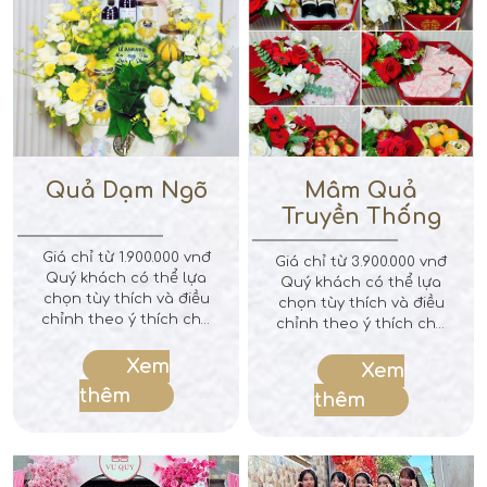
cưới tốt nhất hiện nay.
Quả Dạm Ngõ
Mâm Quả
Truyền Thống
Giá chỉ từ 1.900.000 vnđ
Giá chỉ từ 3.900.000 vnđ
Quý khách có thể lựa
Quý khách có thể lựa
chọn tùy thích và điều
chọn tùy thích và điều
chỉnh theo ý thích cho
chỉnh theo ý thích cho
mâm quả.
mâm quả: 1. Trà + rượu
Xem
2. Phụng trên trầu cau
Xem
3. Bánh cốm 4. Bánh
thêm
thêm
phu thê 5. Bánh bía 6.
Bánh kem 7. Bánh
Danisa 8. Rồng trên trái
cây 9. Táo 10. Cam 11. Lê