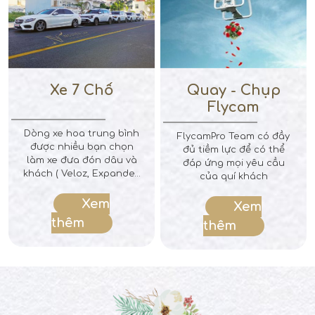
Xe 7 Chổ
Quay - Chụp
Flycam
Dòng xe hoa trung bình
FlycamPro Team có đầy
được nhiều bạn chọn
đủ tiềm lực để có thể
làm xe đưa đón dâu và
đáp ứng mọi yêu cầu
khách ( Veloz, Expander,
của quí khách
Karen, ...) Với ưu thế
rộng rãi thoải mái đánh
Xem
Xem
bay cảm giác say xe của
thêm
thêm
bạn Giá thuê theo lộ
trình rước dâu 4h trong
nội thành Đã bao gồm
hoa lụa trang trí Lộ
trình tỉnh vui lòng liên
hệ để được giá tốt nhất