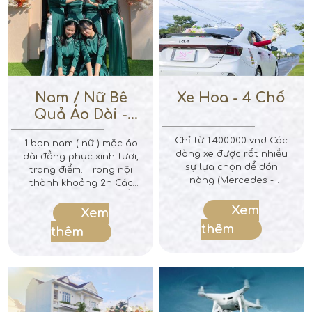
Nam / Nữ Bê
Xe Hoa - 4 Chổ
Quả Áo Dài -
Xanh Lá Đậm
Chỉ từ 1.400.000 vnd Các
1 bạn nam ( nữ ) mặc áo
dòng xe được rất nhiều
dài đồng phục xinh tươi,
sự lựa chọn để đón
trang điểm.. Trong nội
nàng (Mercedes -
thành khoảng 2h Các
Elantra - Civic - Mazda 3
bạn sẽ tự túc di chuyển
- City - Accent - Kia K3 -
Xem
qua nhà cô dâu, bê lễ
Xem
MG5 - Creta ...) Giá thuê
bào nhà và chờ nhà
thêm
thêm
trong 4h nội thành Đã
mình làm lể xong trả
bao gồm hoa lụa trang
mâm quả cho nhà trai
trí Lộ trình tỉnh vui lòng
Ghi chú : Chưa bao gồm
liên hệ để được giá tốt
lì xì trả duyên
nhất